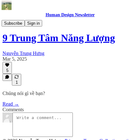
Human Design Newsletter
Kiến Thức
Subscribe
Sign in
9 Trung Tâm Năng Lượng
Nguyễn Trung Hưng
Mar 5, 2025
5
1
Chúng nói gì về bạn?
Read →
Comments