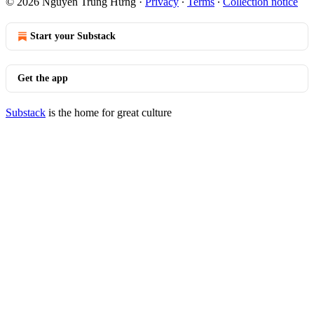
© 2026 Nguyễn Trung Hưng
·
Privacy
∙
Terms
∙
Collection notice
Start your Substack
Get the app
Substack
is the home for great culture