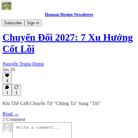
Human Design Newsletter
Kiến Thức
Subscribe
Sign in
Chuyển Đổi 2027: 7 Xu Hướng
Cốt Lõi
Nguyễn Trung Hưng
Jan 20
4
1
1
Khi Thế Giới Chuyển Từ "Chúng Ta" Sang "Tôi"
Read →
1 Comment