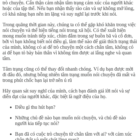
trò chuyện. Cẩn thận cảm nhận tâm trạng cảm xúc của người khác
hoặc của tập thể. Nếu bạn nhận thấy rào cản và sự không mở lòng,
có khả năng bạn nên im lặng và suy nghĩ lại trước khi nói.
Trong quãng thời gian này, chúng ta có thể gặp khó khăn trong việc
nói chuyện và thể hiện tiếng nói trong xã hội. Có thể xuất hiện
mong muốn tránh tiếp xúc, chìm đắm trong sự buồn bã và cô đơn,
bởi vì bạn không biết nói điều gì, làm thế nào để giải thích trạng thái
của mình, không có ai để trò chuyện một cách chân tâm, không có
ai để bạn tỏ bày bản thân vì không tìm được ai lắng nghe và quan
tâm.
Tâm trạng cũng có thể thay đổi nhanh chóng. Ví dụ bạn được mời
đi đâu đó, nhưng bỗng nhiên tâm trạng muốn nói chuyện đã mất và
trong phút chốc bạn lại trở nên ủ rũ
Hãy quan sát suy nghĩ của mình, cách bạn đánh giá lời nói và sự
diễn đạt của người khác, đặc biệt là ngữ điệu của họ.
Điều gì thu hút bạn?
Những chủ đề nào bạn muốn nói chuyện, và chủ đề nào
người kia tiếp tục nói?
Bạn đã có cuộc trò chuyện từ chân tâm với ai? với cảm xúc
chân thật và một chút lãng mạn?